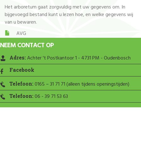
Het arboretum gaat zorgvuldig met uw gegevens om. In
bijgevoegd bestand kunt u lezen hoe, en welke gegevens wij
van u bewaren.
AVG
NEEM CONTACT OP
Adres:
Achter 't Postkantoor 1 - 4731 PM - Oudenbosch
Facebook
Telefoon:
0165 – 31 71 71 (alleen tijdens openingstijden)
Telefoon:
06 - 39 71 53 63