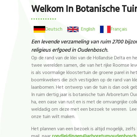
Welkom In Botanische Tu
Deutsch
English
Français
Een levende verzameling van ruim 2700 bijz
religieus erfgoed in Oudenbosch.
Op de rand van de klei van de Hollandse Delta en
twee werelden samen, die van het rijke Roomse l
is als voormalige kloostertuin de groene parel in he
boomkwekers die zich vestigden op de rand van klei
laanbomen. Het ontwerp van de tuin is dan ook geb
In ruim dertig jaar is botanische tuin Arboretum O
ha, een oase van rust en is met de omvangrijke coll
weldadig om deze met een bezoek te vereren. Le
onze tuin wilt maken.
Het plannen van een bezoek is altijd mogelijk, zelfs
mail naar
rondleidingen@arboretumoudenbosch.