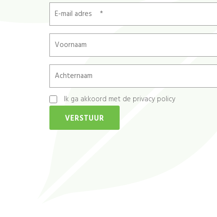
E-
mail
adres
Voornaam
*
Achternaam
Ik ga akkoord met de privacy policy
*
VERSTUUR