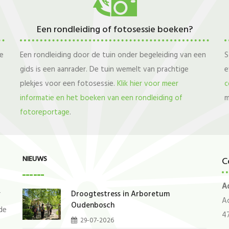
Een rondleiding of fotosessie boeken?
e
Een rondleiding door de tuin onder begeleiding van een
S
gids is een aanrader. De tuin wemelt van prachtige
e
plekjes voor een fotosessie.
Klik hier voor meer
c
informatie en het boeken van een rondleiding of
m
fotoreportage
.
NIEUWS
C
Ad
Droogtestress in Arboretum
”
Ac
Oudenbosch
de
4
29-07-2026