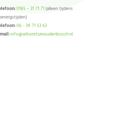
elefoon:
0165 – 31 71 71
(alleen tijdens
eningstijden)
elefoon:
06 - 39 71 53 63
mail:
info@arboretumoudenbosch.nl