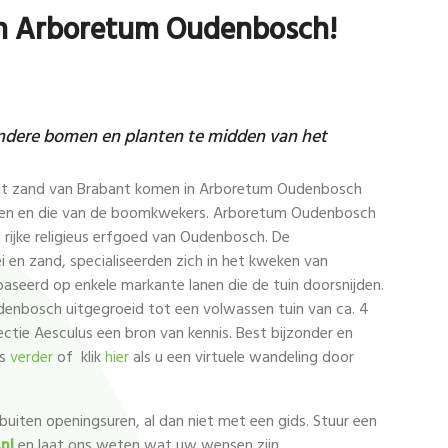
in Arboretum Oudenbosch!
ondere bomen en planten te midden van het
 het zand van Brabant komen in Arboretum Oudenbosch
even en die van de boomkwekers. Arboretum Oudenbosch
t rijke religieus erfgoed van Oudenbosch. De
 en zand, specialiseerden zich in het kweken van
aseerd op enkele markante lanen die de tuin doorsnijden.
udenbosch uitgegroeid tot een volwassen tuin van ca. 4
ectie Aesculus een bron van kennis. Best bijzonder en
es
verder
of klik
hier
als u een virtuele wandeling door
 buiten openingsuren, al dan niet met een gids. Stuur een
nl
en laat ons weten wat uw wensen zijn.