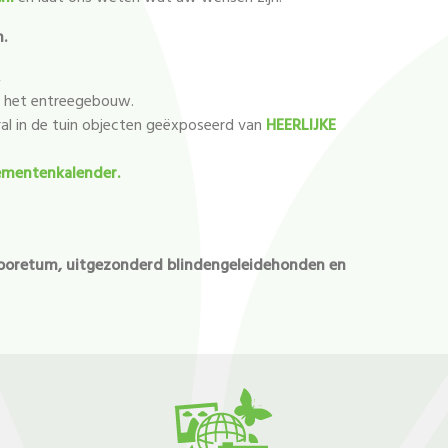
.
.
n het entreegebouw.
al in de tuin objecten geëxposeerd van
HEERLIJKE
ementenkalender.
arboretum, uitgezonderd blindengeleidehonden en