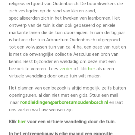
religieus erfgoed van Oudenbosch. De boomkwekers die
zich vestigden op de rand van klei en zand,
specialiseerden zich in het kweken van laanbomen. Het
ontwerp van de tuin is dan ook gebaseerd op enkele
markante lanen die de tuin doorsnijden. In ruim dertig jaar
is botanische tuin Arboretum Oudenbosch uitgegroeid
tot een volwassen tuin van ca. 4 ha, een oase van rust en
is met de omvangrijke collectie Aesculus een bron van
kennis. Best bijzonder en weldadig om deze met een
bezoek te vereren. Lees
verder
of klik
hier
als u een
virtuele wandeling door onze tuin wilt maken.
Het plannen van een bezoek is altijd mogelijk, zelfs buiten
openingsuren, al dan niet met een gids. Stuur een mail
naar
rondleidingen@arboretumoudenbosch.nl
en laat
ons weten wat uw wensen zijn.
Klik
hier
voor een virtuele wandeling door de tuin.
In het entreegebouw is elke maand een expositie.