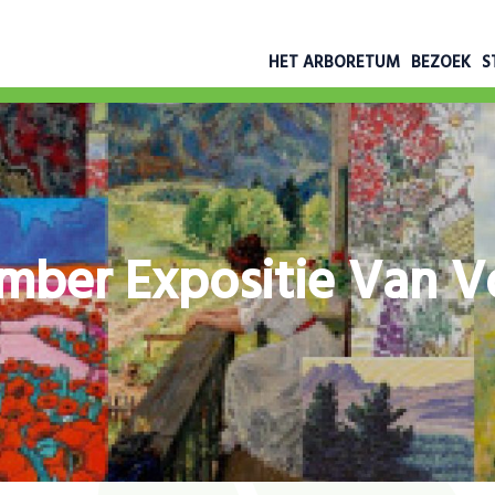
HET ARBORETUM
BEZOEK
S
ember Expositie Van V