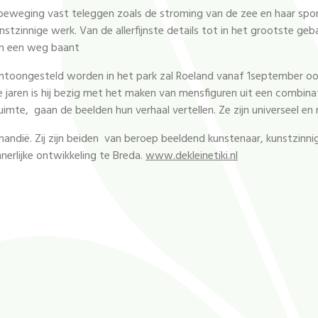
 beweging vast teleggen zoals de stroming van de zee en haar sporen
nstzinnige werk. Van de allerfijnste details tot in het grootste gebaa
en een weg baant
toongesteld worden in het park zal Roeland vanaf 1september ook 
jaren is hij bezig met het maken van mensfiguren uit een combinatie
mte, gaan de beelden hun verhaal vertellen. Ze zijn universeel en 
ndië. Zij zijn beiden van beroep beeldend kunstenaar, kunstzinnig 
erlijke ontwikkeling te Breda.
www.dekleinetiki.nl