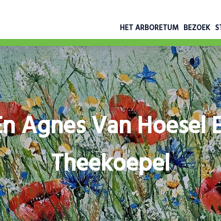
HET ARBORETUM
BEZOEK
S
n Agnes Van Hoesel 
Theekoepel