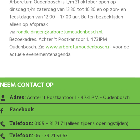
Arboretum Oudenbosch is t/m 31 oktober open op
dinsdag t/m zaterdag van 13.30 tot 16.30 en op zon- en
feestdagen van 12.00 – 17.00 uur. Buiten bezoektijden
alleen op afspraak
via
rondleidingen@arboretumoudenbosch.nl
.
Bezoekadres: Achter ’t Postkantoor 1, 4731PM
Oudenbosch. Zie
www.arboretumoudenbosch.nl
voor de
actuele evenementenagenda.
NEEM CONTACT OP
Adres:
Achter 't Postkantoor 1 - 4731 PM - Oudenbosch
Facebook
Telefoon:
0165 – 31 71 71 (alleen tijdens openingstijden)
Telefoon:
06 - 39 71 53 63