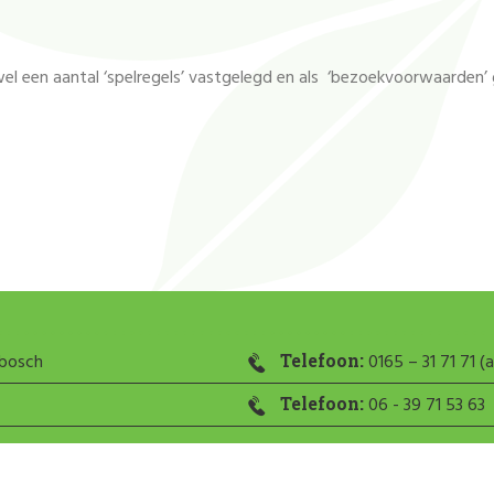
el een aantal ‘spelregels’ vastgelegd en als ‘bezoekvoorwaarden
nbosch
Telefoon:
0165 – 31 71 71 (a
Telefoon:
06 - 39 71 53 63