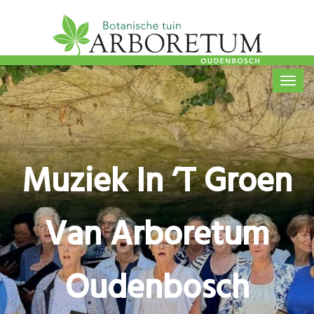
Overslaan
en
naar
Hoofdnavigatie
de
inhoud
gaan
Muziek In ’t Groen
Van Arboretum
Oudenbosch