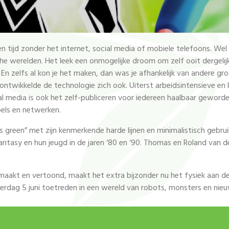
een tijd zonder het internet, social media of mobiele telefoons. 
he werelden. Het leek een onmogelijke droom om zelf ooit dergeli
n zelfs al kon je het maken, dan was je afhankelijk van andere gro
 ontwikkelde de technologie zich ook. Uiterst arbeidsintensieve en
al media is ook het zelf-publiceren voor iedereen haalbaar geword
abels en netwerken.
green” met zijn kenmerkende harde lijnen en minimalistisch gebruik 
, fantasy en hun jeugd in de jaren ‘80 en ‘90. Thomas en Roland van d
aakt en vertoond, maakt het extra bijzonder nu het fysiek aan de
dag 5 juni toetreden in een wereld van robots, monsters en nieuw