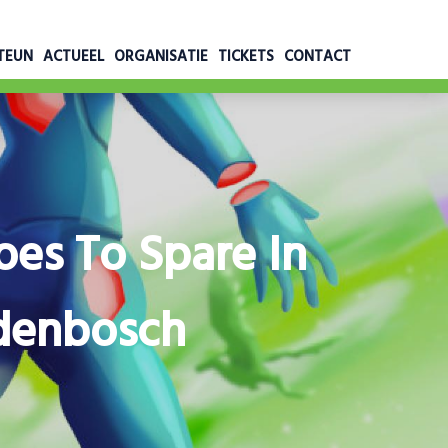
TEUN
ACTUEEL
ORGANISATIE
TICKETS
CONTACT
oes To Spare In
denbosch