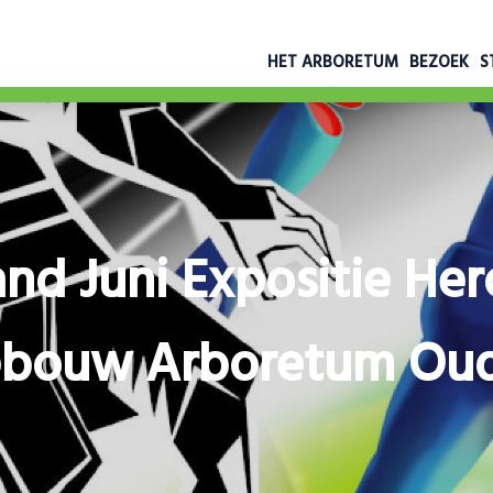
HET ARBORETUM
BEZOEK
S
nd Juni Expositie Her
ebouw Arboretum Ou