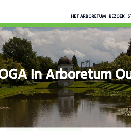
HET ARBORETUM
BEZOEK
S
OGA In Arboretum O