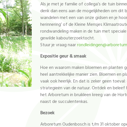
Als je met je familie of collega’s de tuin binn
denk dan eens aan de mogelijkheden om dit b
wandelen met een van onze gidsen en je hoo
herinnering’ of de Kleine Mensjes Klimaatrout
rondwandeling maken in de tuin met speciale v
gewilde kabouterzoektocht.
Stuur je vraag naar
rondleidingen@arboretum
Expositie geur & smaak
Hoe en waarom maken bloemen en planten geu
heel aantrekkelijke manier zien. Bloemen en pl
vaak ook heerlijk. En dat is zeker geen toev
strategieën van de natuur. Ontdek en beleef h
het Arboretum in bruikleen kreeg van de Hortu
naast de succulentenkas.
Bezoek
Arboretum Oudenbosch is t/m 31 oktober open