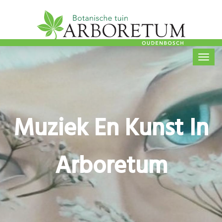
Overslaan
en
naar
Hoofdnavigatie
de
inhoud
gaan
Muziek En Kunst In
Arboretum