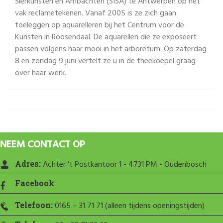
Sierkunsten en Ambachten (SISA) te Antwerpen op het
vak reclametekenen. Vanaf 2005 is ze zich gaan
toeleggen op aquarelleren bij het Centrum voor de
Kunsten in Roosendaal. De aquarellen die ze exposeert
passen volgens haar
mooi in het arboretum. Op zaterdag
8 en zondag 9 juni vertelt ze u in de theekoepel graag
over haar werk.
NEEM CONTACT OP
Adres:
Achter 't Postkantoor 1 - 4731 PM - Oudenbosch
Facebook
Telefoon:
0165 – 31 71 71 (alleen tijdens openingstijden)