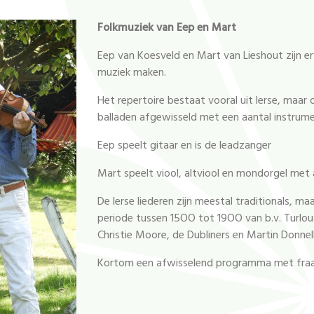
Folkmuziek van Eep en Mart
Eep van Koesveld en Mart van Lieshout zijn er
muziek maken.
Het repertoire bestaat vooral uit lerse, maar 
balladen afgewisseld met een aantal instrum
Eep speelt gitaar en is de leadzanger
Mart speelt viool, altviool en mondorgel me
De lerse liederen zijn meestal traditionals, m
periode tussen 15OO tot 19OO van b.v. Turl
Christie Moore, de Dubliners en Martin Donnell
Kortom een afwisselend programma met fraaie