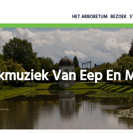
HET ARBORETUM
BEZOEK
S
kmuziek Van Eep En 