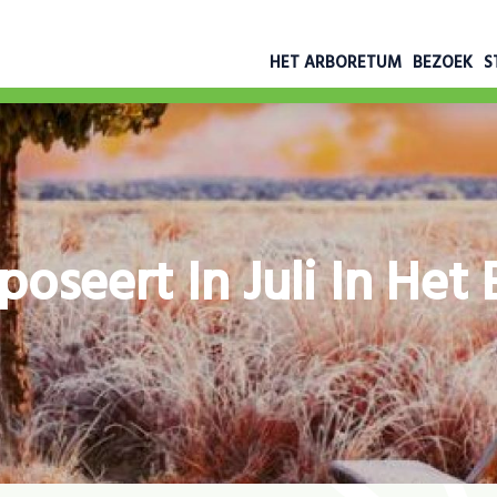
HET ARBORETUM
BEZOEK
S
xposeert In Juli In He