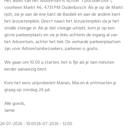
Het adres van het Arboretum is Achter ‘t postkantoor 1,
voorheen Markt 46, 4731 PM Oudenbosch. Als je op de Markt
rijdt, zie je aan de ene kant de Basiliek en aan de andere kant
het Jezuïetenplein. Direct naast het Jezuïetenplein sla je het
smalle steegje in. Als je dat steegje uitrijdt, kom je op een
grote parkeerplaats en zie je links achterin de ingang al van
het Arboretum, achter het hek. De verharde parkeerplaatsen
zijn voor Arboretumbezoekers, parkeren is gratis.
We gaan om 10.00 u starten, het is fijn als je tien minuten
eerder aanwezig bent.
Kom het eens uitproberen! Marian, Mia en ik ontmoeten je
graag op zondag 26 juli.
Alle goeds,
Jamie
26-07-2026 - 10:00
26-07-2026 - 12:00