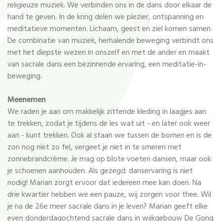
religieuze muziek. We verbinden ons in de dans door elkaar de
hand te geven. In de kring delen we plezier, ontspanning en
meditatieve momenten. Lichaam, geest en ziel komen samen.
De combinatie van muziek, herhalende beweging verbindt ons
met het diepste wezen in onszelf en met de ander en maakt
van sacrale dans een bezinnende ervaring, een meditatie-in-
beweging.
Meenemen
We raden je aan om makkelijk zittende kleding in laagjes aan
te trekken, zodat je tijdens de les wat uit - en later ook weer
aan - kunt trekken. Ook al staan we tussen de bomen en is de
zon nog niet zo fel, vergeet je niet in te smeren met
zonnebrandcrème. Je mag op blote voeten dansen, maar ook
je schoenen aanhouden. Als gezegd: danservaring is niet
nodig! Marian zorgt ervoor dat iedereen mee kan doen. Na
drie kwartier hebben we een pauze, wij zorgen voor thee. Wil
je na de 26e meer sacrale dans in je leven? Marian geeft elke
even donderdagochtend sacrale dans in wijkgebouw De Gong