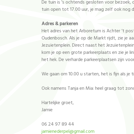
De tuin is ’s ochtends gesloten voor bezoek, 
tuin open tot 17.00 uur, je mag zelf ook nog de
Adres & parkeren
Het adres van het Arboretum is Achter ‘t po
Oudenbosch. Als je op de Markt rijdt, zie je a
Jezuïetenplein. Direct naast het Jezuïetenplein s
kom je op een grote parkeerplaats en zie je li
het hek. De verharde parkeerplaatsen zijn voo
We gaan om 10.00 u starten, het is fijn als je
Ook namens Tanja en Mia: heel graag tot zonda
Hartelijke groet,
Jamie
06 24 97 89 44
jamienederpel@gmail.com