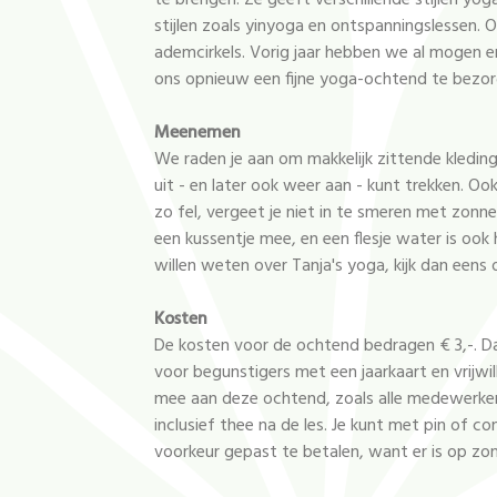
te brengen. Ze geeft verschillende stijlen yog
stijlen zoals yinyoga en ontspanningslessen
ademcirkels. Vorig jaar hebben we al mogen erva
ons opnieuw een fijne yoga-ochtend te bezorge
Meenemen
We raden je aan om makkelijk zittende kleding 
uit - en later ook weer aan - kunt trekken. O
zo fel, vergeet je niet in te smeren met zo
een kussentje mee, en een flesje water is ook 
willen weten over Tanja's yoga, kijk dan een
Kosten
De kosten voor de ochtend bedragen € 3,-. Da
voor begunstigers met een jaarkaart en vrijwilli
mee aan deze ochtend, zoals alle medewerkers 
inclusief thee na de les. Je kunt met pin of co
voorkeur gepast te betalen, want er is op zo