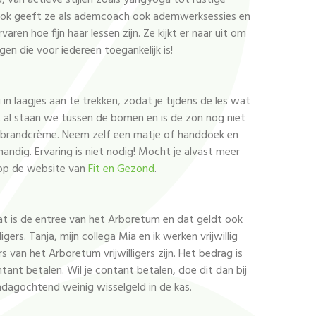
a, van actieve stijlen zoals yangyoga tot rustige
. Ook geeft ze als ademcoach ook ademwerksessies en
ren hoe fijn haar lessen zijn. Ze kijkt er naar uit om
n die voor iedereen toegankelijk is!
in laagjes aan te trekken, zodat je tijdens de les wat
ok al staan we tussen de bomen en is de zon nog niet
nnebrandcrème. Neem zelf een matje of handdoek en
handig. Ervaring is niet nodig! Mocht je alvast meer
s op de website van
Fit en Gezond
.
t is de entree van het Arboretum en dat geldt ook
gers. Tanja, mijn collega Mia en ik werken vrijwillig
van het Arboretum vrijwilligers zijn. Het bedrag is
ntant betalen. Wil je contant betalen, doe dit dan bij
ndagochtend weinig wisselgeld in de kas.